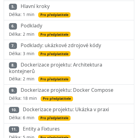
Hlavní kroky
5.
Délka: 1 min
Pro předplatitele
Podklady
6.
Délka: 2 min
Pro předplatitele
Podklady: ukázkové zdrojové kódy
7.
Délka: 3 min
Pro předplatitele
Dockerizace projektu: Architektura
8.
kontejnerů
Délka: 2 min
Pro předplatitele
Dockerizace projektu: Docker Compose
9.
Délka: 18 min
Pro předplatitele
Dockerizace projektu: Ukázka v praxi
10.
Délka: 6 min
Pro předplatitele
Entity a Fixtures
11.
Délka: 5 min
Pro předplatitele