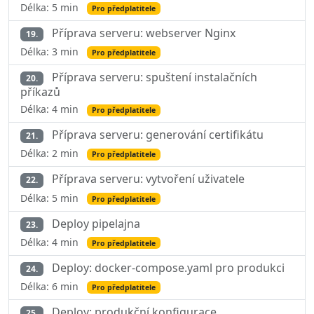
Délka: 5 min
Pro předplatitele
Příprava serveru: webserver Nginx
19.
Délka: 3 min
Pro předplatitele
Příprava serveru: spuštení instalačních
20.
příkazů
Délka: 4 min
Pro předplatitele
Příprava serveru: generování certifikátu
21.
Délka: 2 min
Pro předplatitele
Příprava serveru: vytvoření uživatele
22.
Délka: 5 min
Pro předplatitele
Deploy pipelajna
23.
Délka: 4 min
Pro předplatitele
Deploy: docker-compose.yaml pro produkci
24.
Délka: 6 min
Pro předplatitele
Deploy: produkční konfigurace
25.