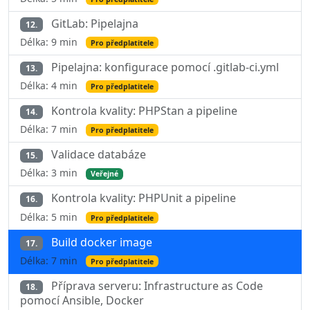
GitLab: Pipelajna
12.
Délka: 9 min
Pro předplatitele
Pipelajna: konfigurace pomocí .gitlab-ci.yml
13.
Délka: 4 min
Pro předplatitele
Kontrola kvality: PHPStan a pipeline
14.
Délka: 7 min
Pro předplatitele
Validace databáze
15.
Délka: 3 min
Veřejné
Kontrola kvality: PHPUnit a pipeline
16.
Délka: 5 min
Pro předplatitele
Build docker image
17.
Délka: 7 min
Pro předplatitele
Příprava serveru: Infrastructure as Code
18.
pomocí Ansible, Docker