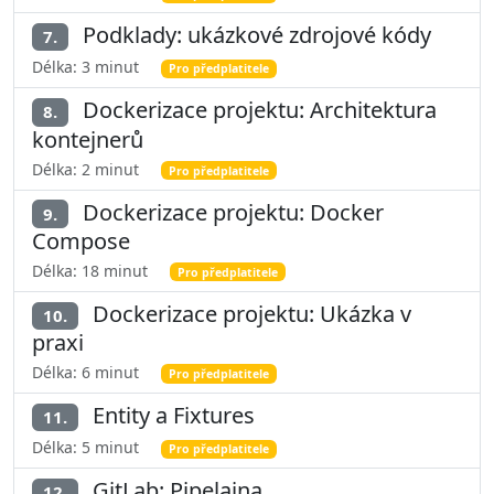
Podklady: ukázkové zdrojové kódy
7.
Délka: 3 minut
Pro předplatitele
Dockerizace projektu: Architektura
8.
kontejnerů
Délka: 2 minut
Pro předplatitele
Dockerizace projektu: Docker
9.
Compose
Délka: 18 minut
Pro předplatitele
Dockerizace projektu: Ukázka v
10.
praxi
Délka: 6 minut
Pro předplatitele
Entity a Fixtures
11.
Délka: 5 minut
Pro předplatitele
GitLab: Pipelajna
12.