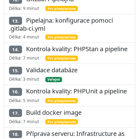
Délka: 9 minut
Pro předplatitele
Pipelajna: konfigurace pomocí
13.
.gitlab-ci.yml
Délka: 4 minut
Pro předplatitele
Kontrola kvality: PHPStan a pipeline
14.
Délka: 7 minut
Pro předplatitele
Validace databáze
15.
Délka: 3 minut
Veřejné
Kontrola kvality: PHPUnit a pipeline
16.
Délka: 5 minut
Pro předplatitele
Build docker image
17.
Délka: 7 minut
Pro předplatitele
Příprava serveru: Infrastructure as
18.