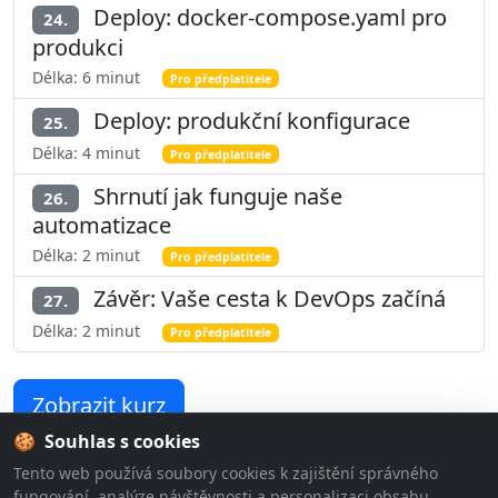
Deploy: docker-compose.yaml pro
24.
produkci
Délka: 6 minut
Pro předplatitele
Deploy: produkční konfigurace
25.
Délka: 4 minut
Pro předplatitele
Shrnutí jak funguje naše
26.
automatizace
Délka: 2 minut
Pro předplatitele
Závěr: Vaše cesta k DevOps začíná
27.
Délka: 2 minut
Pro předplatitele
Zobrazit kurz
🍪
Souhlas s cookies
Tento web používá soubory cookies k zajištění správného
fungování, analýze návštěvnosti a personalizaci obsahu.